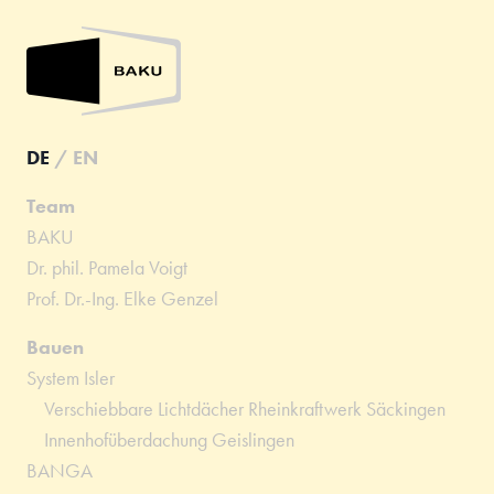
DE
/
EN
Team
BAKU
Dr. phil. Pamela Voigt
Prof. Dr.-Ing. Elke Genzel
Bauen
System Isler
Verschiebbare Lichtdächer Rheinkraftwerk Säckingen
Innenhofüberdachung Geislingen
BANGA