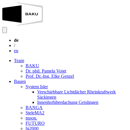
de
/
en
Team
BAKU
Dr. phil. Pamela Voigt
Prof. Dr.-Ing. Elke Genzel
Bauen
System Isler
Verschiebbare Lichtdächer Rheinkraftwerk
Säckingen
Innenhofüberdachung Geislingen
BANGA
SteleMA2
moon.
FUTURO
fg2000