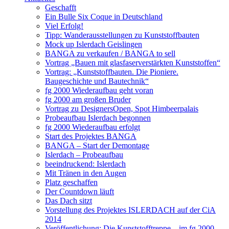
Geschafft
Ein Bulle Six Coque in Deutschland
Viel Erfolg!
Tipp: Wanderausstellungen zu Kunststoffbauten
Mock up Islerdach Geislingen
BANGA zu verkaufen / BANGA to sell
Vortrag „Bauen mit glasfaserverstärkten Kunststoffen“
Vortrag: „Kunststoffbauten. Die Pioniere.
Baugeschichte und Bautechnik“
fg 2000 Wiederaufbau geht voran
fg 2000 am großen Bruder
Vortrag zu DesignersOpen, Spot Himbeerpalais
Probeaufbau Islerdach begonnen
fg 2000 Wiederaufbau erfolgt
Start des Projektes BANGA
BANGA – Start der Demontage
Islerdach – Probeaufbau
beeindruckend: Islerdach
Mit Tränen in den Augen
Platz geschaffen
Der Countdown läuft
Das Dach sitzt
Vorstellung des Projektes ISLERDACH auf der CiA
2014
Veröffentlichung: Die Kunststofftreppe – im fg 2000