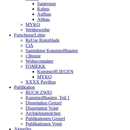
Sanierung
Kubus
Aufbau
Abbau
MYKO
Wettbewerbe
Forschung/Lehre
ReUse Rotorblade
CiA
Sammlung Kunststoffbauten
c3house
Wohncontainer
FOMEKK
KunststoffLIEGEN
MYKO
XXXX Pavillon
Publikation
BUCH ZWEI
Kunststoffbauten, Teil 1
Dissertation Genzel
Dissertation Voigt
Architekturteilchen
Publikationen Genzel
Publikationen Voigt
Aktuelles