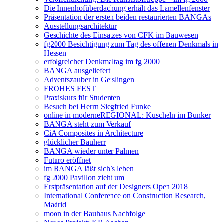
Die Innenhofüberdachung erhält das Lamellenfenster
Präsentation der ersten beiden restaurierten BANGAs
Ausstellungsarchitektur
Geschichte des Einsatzes von CFK im Bauwesen
fg2000 Besichtigung zum Tag des offenen Denkmals in
Hessen
erfolgreicher Denkmaltag im fg 2000
BANGA ausgeliefert
Adventszauber in Geislingen
FROHES FEST
Praxiskurs für Studenten
Besuch bei Herrn Siegfried Funke
online in moderneREGIONAL: Kuscheln im Bunker
BANGA steht zum Verkauf
CiA Composites in Architecture
glücklicher Bauherr
BANGA wieder unter Palmen
Futuro eröffnet
im BANGA läßt sich’s leben
fg 2000 Pavillon zieht um
Erstpräsentation auf der Designers Open 2018
International Conference on Construction Research,
Madrid
moon in der Bauhaus Nachfolge