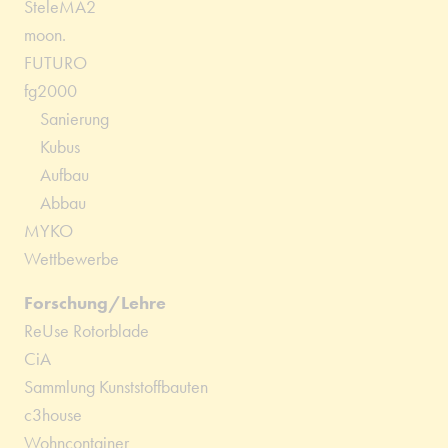
SteleMA2
moon.
FUTURO
fg2000
Sanierung
Kubus
Aufbau
Abbau
MYKO
Wettbewerbe
Forschung/Lehre
ReUse Rotorblade
CiA
Sammlung Kunststoffbauten
c3house
Wohncontainer