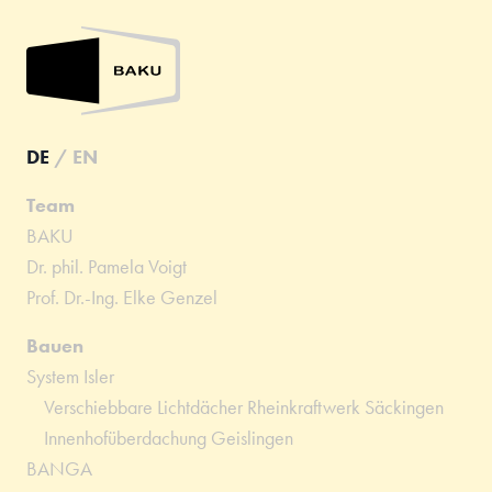
DE
/
EN
Team
BAKU
Dr. phil. Pamela Voigt
Prof. Dr.-Ing. Elke Genzel
Bauen
System Isler
Verschiebbare Lichtdächer Rheinkraftwerk Säckingen
Innenhofüberdachung Geislingen
BANGA