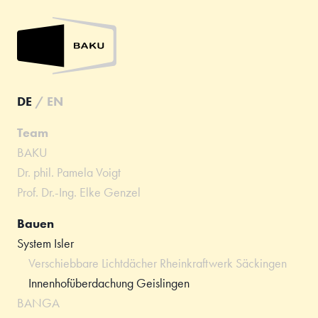
DE
/
EN
Team
BAKU
Dr. phil. Pamela Voigt
Prof. Dr.-Ing. Elke Genzel
Bauen
System Isler
Verschiebbare Lichtdächer Rheinkraftwerk Säckingen
Innenhofüberdachung Geislingen
BANGA