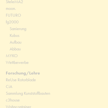
SteleMA2
moon.
FUTURO
fg2000
Sanierung
Kubus
Aufbau
Abbau
MYKO
Wettbewerbe
Forschung/Lehre
ReUse Rotorblade
CiA
Sammlung Kunststoffbauten
c3house
Wohncontainer